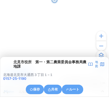
北見市役所 第一・第二農業委員会事務局農
地
地課
図
アプリで見る
北海道北見市大通西３丁目１−１
0157-25-1190
© ONE COMPATH © GeoTechnologies Inc.
保存
共有
ルート
北海道北見市川東