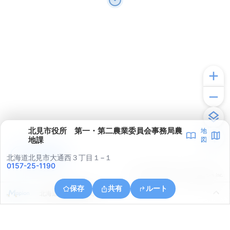
北見市役所 第一・第二農業委員会事務局農
地
地課
図
アプリで見る
北海道北見市大通西３丁目１−１
0157-25-1190
© ONE COMPATH © GeoTechnologies Inc.
保存
共有
ルート
北海道北見市光葉町