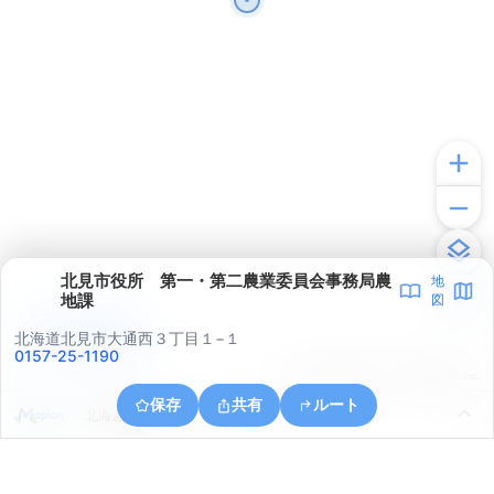
北見市役所 第一・第二農業委員会事務局農
地
地課
図
アプリで見る
北海道北見市大通西３丁目１−１
0157-25-1190
© ONE COMPATH © GeoTechnologies Inc.
保存
共有
ルート
北海道北見市川東