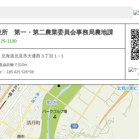
役所 第一・第二農業委員会事務局農地課
-25-1190
040 北海道北見市大通西３丁目１−１
直線距離で310m
185 425 526*08