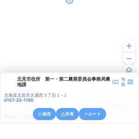
北見市役所 第一・第二農業委員会事務局農
地
地課
図
アプリで見る
北海道北見市大通西３丁目１−１
0157-25-1190
© ONE COMPATH © GeoTechnologies Inc.
保存
共有
ルート
北海道北見市光葉町