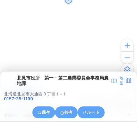
北見市役所 第一・第二農業委員会事務局農
地
地課
図
アプリで見る
北海道北見市大通西３丁目１−１
0157-25-1190
© ONE COMPATH © GeoTechnologies Inc.
保存
共有
ルート
北海道北見市南丘