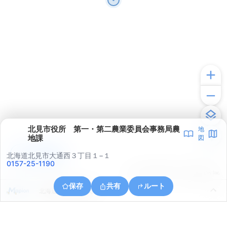
北見市役所 第一・第二農業委員会事務局農
地
地課
図
アプリで見る
北海道北見市大通西３丁目１−１
0157-25-1190
© ONE COMPATH © GeoTechnologies Inc.
保存
共有
ルート
北海道北見市光葉町