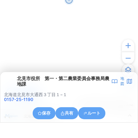
北見市役所 第一・第二農業委員会事務局農
地
地課
図
アプリで見る
北海道北見市大通西３丁目１−１
0157-25-1190
© ONE COMPATH © GeoTechnologies Inc.
保存
共有
ルート
北海道北見市光葉町