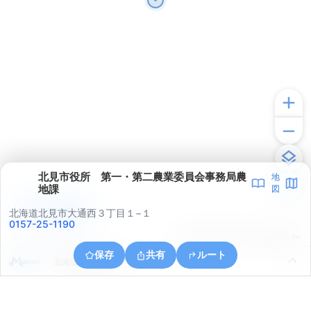
北見市役所 第一・第二農業委員会事務局農
地
地課
図
アプリで見る
北海道北見市大通西３丁目１−１
0157-25-1190
© ONE COMPATH © GeoTechnologies Inc.
保存
共有
ルート
北海道北見市南丘