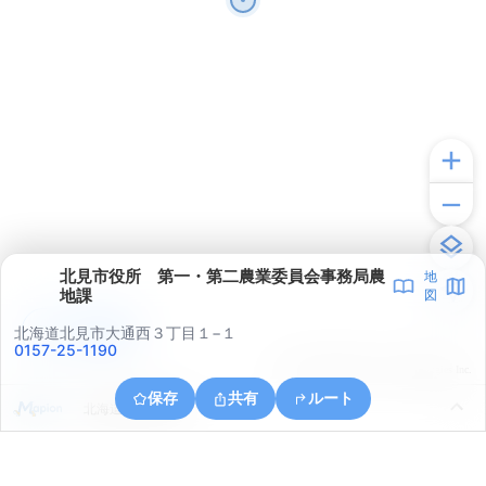
北見市役所 第一・第二農業委員会事務局農
地
地課
図
アプリで見る
北海道北見市大通西３丁目１−１
0157-25-1190
© ONE COMPATH © GeoTechnologies Inc.
保存
共有
ルート
北海道北見市南丘