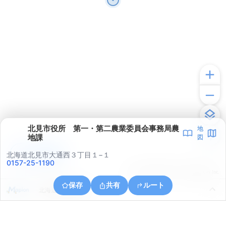
北見市役所 第一・第二農業委員会事務局農
地
地課
図
アプリで見る
北海道北見市大通西３丁目１−１
0157-25-1190
© ONE COMPATH © GeoTechnologies Inc.
保存
共有
ルート
北海道北見市南丘