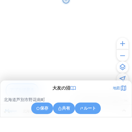
大友の沼
地図
アプリで見る
北海道芦別市野花南町
© ONE COMPATH © GeoTechnologies Inc.
保存
共有
ルート
北海道芦別市幌内