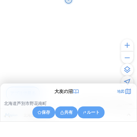
大友の沼
地図
アプリで見る
北海道芦別市野花南町
© ONE COMPATH © GeoTechnologies Inc.
保存
共有
ルート
北海道芦別市幌内