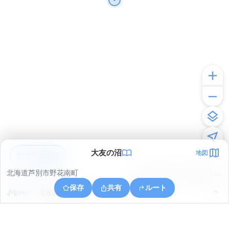
大友の沼
地図
アプリで見る
北海道芦別市野花南町
© ONE COMPATH © GeoTechnologies Inc.
保存
共有
ルート
北海道芦別市幌内