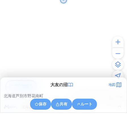
大友の沼
地図
アプリで見る
北海道芦別市野花南町
© ONE COMPATH © GeoTechnologies Inc.
保存
共有
ルート
北海道芦別市幌内