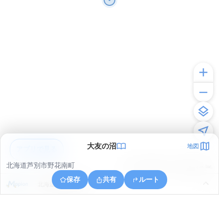
大友の沼
地図
アプリで見る
北海道芦別市野花南町
© ONE COMPATH © GeoTechnologies Inc.
保存
共有
ルート
北海道芦別市幌内