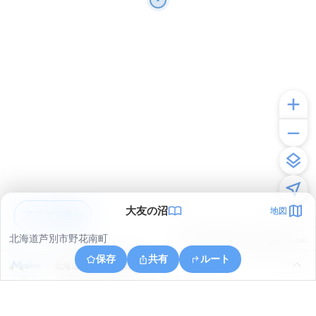
大友の沼
地図
アプリで見る
北海道芦別市野花南町
© ONE COMPATH © GeoTechnologies Inc.
保存
共有
ルート
北海道芦別市野花南町