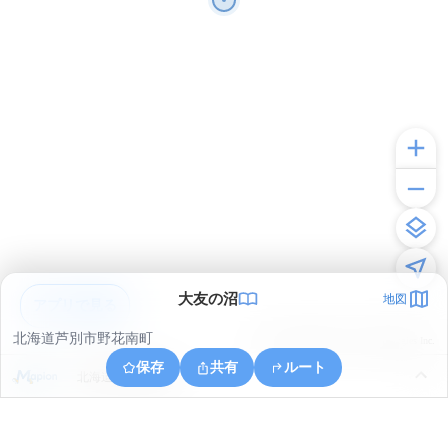
大友の沼
地図
アプリで見る
北海道芦別市野花南町
© ONE COMPATH © GeoTechnologies Inc.
保存
共有
ルート
北海道芦別市幌内