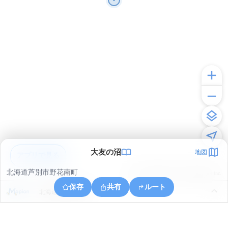
大友の沼
地図
アプリで見る
北海道芦別市野花南町
© ONE COMPATH © GeoTechnologies Inc.
保存
共有
ルート
北海道芦別市幌内