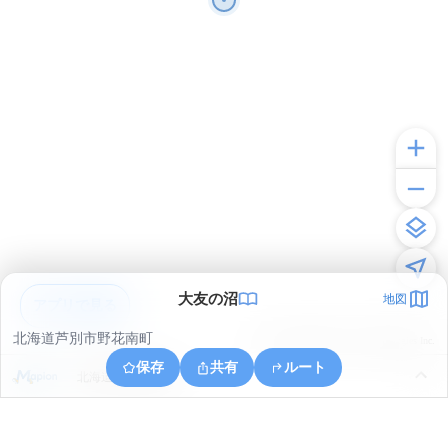
大友の沼
地図
アプリで見る
北海道芦別市野花南町
© ONE COMPATH © GeoTechnologies Inc.
保存
共有
ルート
北海道芦別市幌内