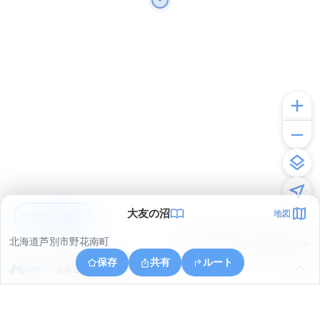
大友の沼
地図
アプリで見る
北海道芦別市野花南町
© ONE COMPATH © GeoTechnologies Inc.
保存
共有
ルート
北海道芦別市幌内