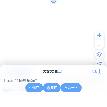
大友の沼
地図
アプリで見る
北海道芦別市野花南町
© ONE COMPATH © GeoTechnologies Inc.
保存
共有
ルート
北海道芦別市幌内