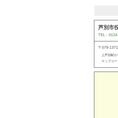
芦別市
TEL：0124
〒079-1
上芦別駅か
マップコード：