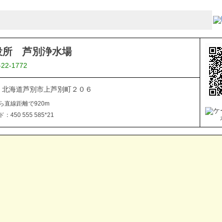
役所 芦別浄水場
-22-1772
371 北海道芦別市上芦別町２０６
ら直線距離で920m
450 555 585*21