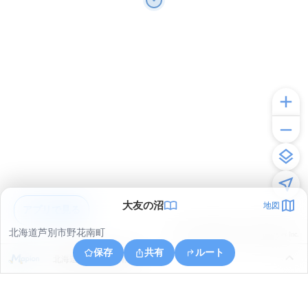
大友の沼
地図
アプリで見る
北海道芦別市野花南町
© ONE COMPATH © GeoTechnologies Inc.
保存
共有
ルート
北海道芦別市野花南町