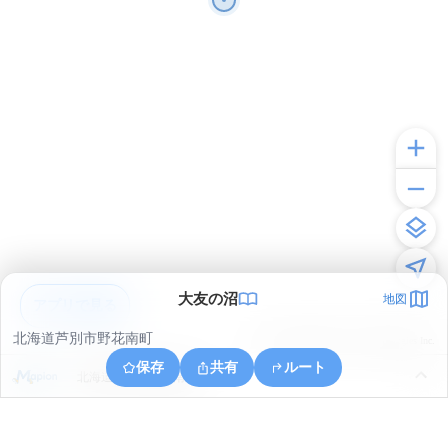
大友の沼
地図
アプリで見る
北海道芦別市野花南町
© ONE COMPATH © GeoTechnologies Inc.
保存
共有
ルート
北海道芦別市野花南町