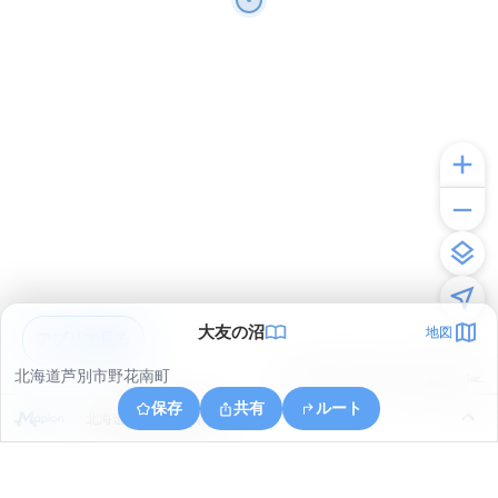
大友の沼
地図
アプリで見る
北海道芦別市野花南町
© ONE COMPATH © GeoTechnologies Inc.
保存
共有
ルート
北海道芦別市野花南町