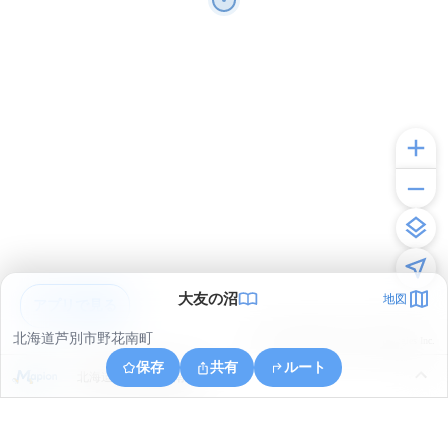
大友の沼
地図
アプリで見る
北海道芦別市野花南町
© ONE COMPATH © GeoTechnologies Inc.
保存
共有
ルート
北海道芦別市野花南町