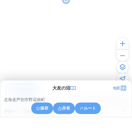
大友の沼
地図
アプリで見る
北海道芦別市野花南町
© ONE COMPATH © GeoTechnologies Inc.
保存
共有
ルート
北海道芦別市野花南町