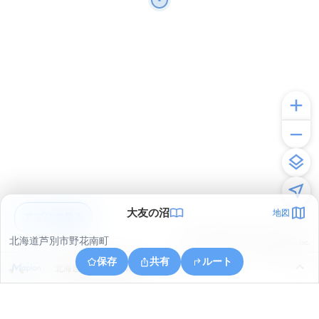
大友の沼
地図
アプリで見る
北海道芦別市野花南町
© ONE COMPATH © GeoTechnologies Inc.
保存
共有
ルート
北海道芦別市野花南町