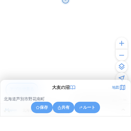
大友の沼
地図
アプリで見る
北海道芦別市野花南町
© ONE COMPATH © GeoTechnologies Inc.
保存
共有
ルート
北海道芦別市野花南町