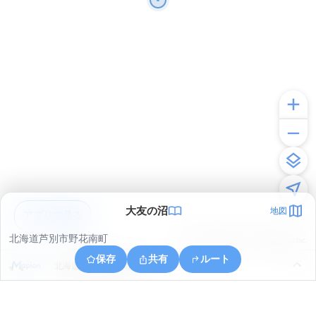
大友の沼
地図
アプリで見る
北海道芦別市野花南町
© ONE COMPATH © GeoTechnologies Inc.
保存
共有
ルート
北海道芦別市野花南町