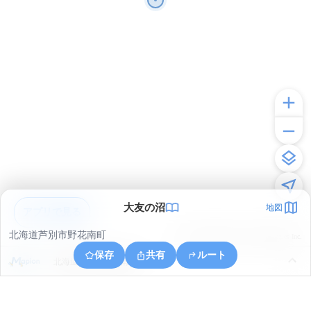
大友の沼
地図
アプリで見る
北海道芦別市野花南町
© ONE COMPATH © GeoTechnologies Inc.
保存
共有
ルート
北海道芦別市野花南町