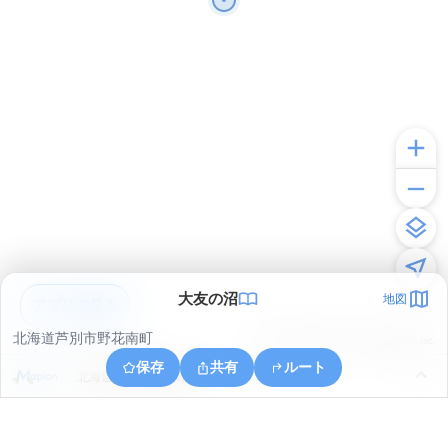
大友の沼
地図
アプリで見る
北海道芦別市野花南町
© ONE COMPATH © GeoTechnologies Inc.
保存
共有
ルート
北海道芦別市野花南町