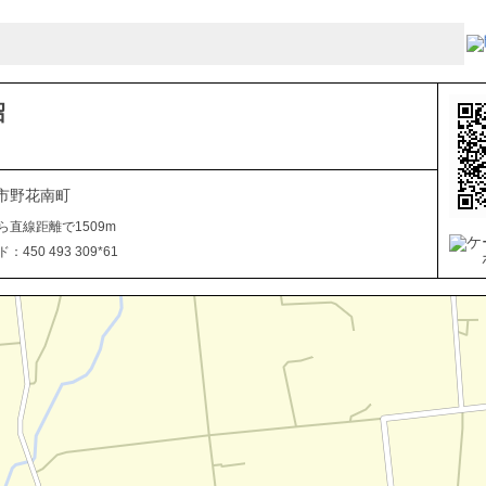
沼
市野花南町
ら直線距離で1509m
450 493 309*61