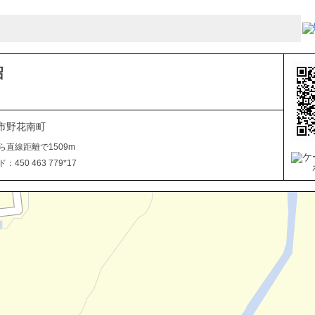
沼
市野花南町
ら直線距離で1509m
450 463 779*17