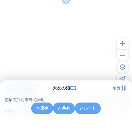
大友の沼
地図
アプリで見る
北海道芦別市野花南町
© ONE COMPATH © GeoTechnologies Inc.
保存
共有
ルート
北海道芦別市野花南町