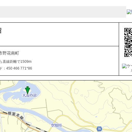
沼
市野花南町
ら直線距離で1509m
450 466 771*86