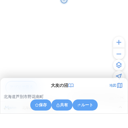
大友の沼
地図
アプリで見る
北海道芦別市野花南町
© ONE COMPATH © GeoTechnologies Inc.
保存
共有
ルート
北海道芦別市野花南町