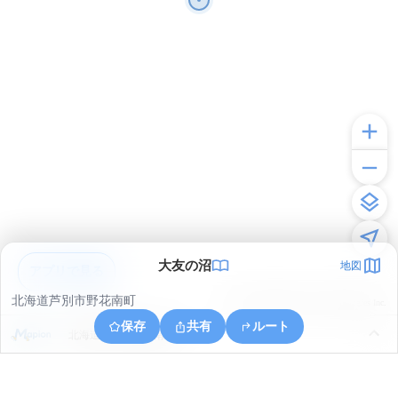
大友の沼
地図
アプリで見る
北海道芦別市野花南町
© ONE COMPATH © GeoTechnologies Inc.
保存
共有
ルート
北海道芦別市野花南町