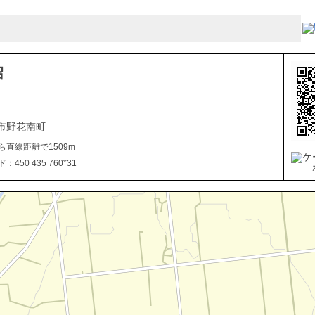
沼
市野花南町
ら直線距離で1509m
450 435 760*31