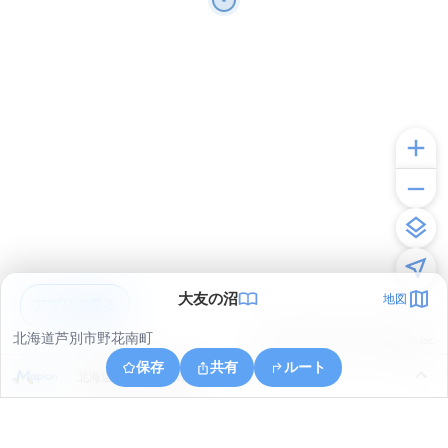
大友の沼
地図
アプリで見る
北海道芦別市野花南町
© ONE COMPATH © GeoTechnologies Inc.
保存
共有
ルート
北海道芦別市野花南町