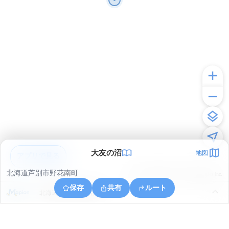
大友の沼
地図
アプリで見る
北海道芦別市野花南町
© ONE COMPATH © GeoTechnologies Inc.
保存
共有
ルート
北海道芦別市野花南町