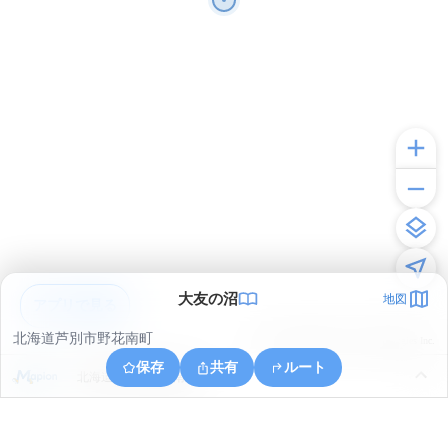
大友の沼
地図
アプリで見る
北海道芦別市野花南町
© ONE COMPATH © GeoTechnologies Inc.
保存
共有
ルート
北海道芦別市野花南町