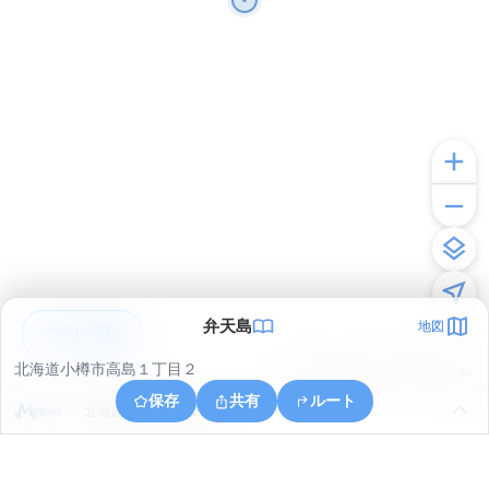
弁天島
地図
アプリで見る
北海道小樽市高島１丁目２
© ONE COMPATH © GeoTechnologies Inc.
保存
共有
ルート
北海道小樽市祝津２丁目