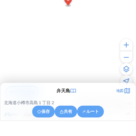
弁天島
地図
アプリで見る
北海道小樽市高島１丁目２
© ONE COMPATH © GeoTechnologies Inc.
保存
共有
ルート
北海道小樽市高島３丁目