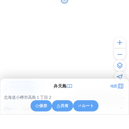
弁天島
地図
アプリで見る
北海道小樽市高島１丁目２
© ONE COMPATH © GeoTechnologies Inc.
保存
共有
ルート
北海道小樽市高島５丁目２