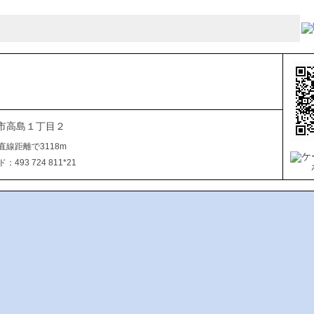
市高島１丁目２
直線距離で3118m
493 724 811*21