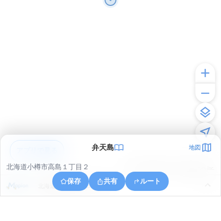
弁天島
地図
アプリで見る
北海道小樽市高島１丁目２
© ONE COMPATH © GeoTechnologies Inc.
保存
共有
ルート
北海道小樽市手宮３丁目８