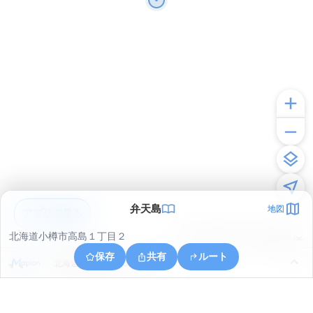
弁天島
地図
アプリで見る
北海道小樽市高島１丁目２
© ONE COMPATH © GeoTechnologies Inc.
保存
共有
ルート
北海道小樽市手宮３丁目８