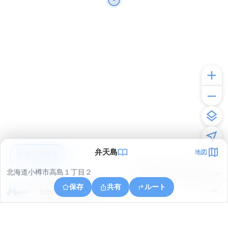
弁天島
地図
アプリで見る
北海道小樽市高島１丁目２
© ONE COMPATH © GeoTechnologies Inc.
保存
共有
ルート
住所の取得に失敗しました